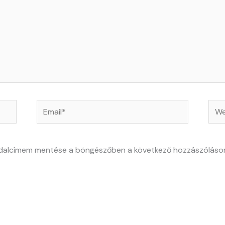
Email*
Web
ldalcímem mentése a böngészőben a következő hozzászóláso