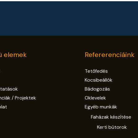
 elemek
Refererenciáink
l
Tetőfedés
Kocsibeállók
ltatások
Bádogozás
nciák / Projektek
Oklevelek
lat
Egyéb munkák
Faházak készítése
Kerti bútorok