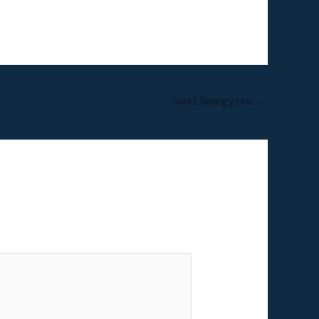
Next Bejegyzés
→