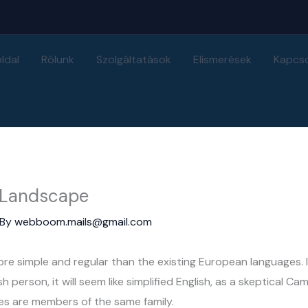
ldal
Rólunk
Szolgáltatások
Elismerések
Kapcso
 Landscape
 By
webboom.mails@gmail.com
 simple and regular than the existing European languages. It 
ish person, it will seem like simplified English, as a skeptical 
es are members of the same family.