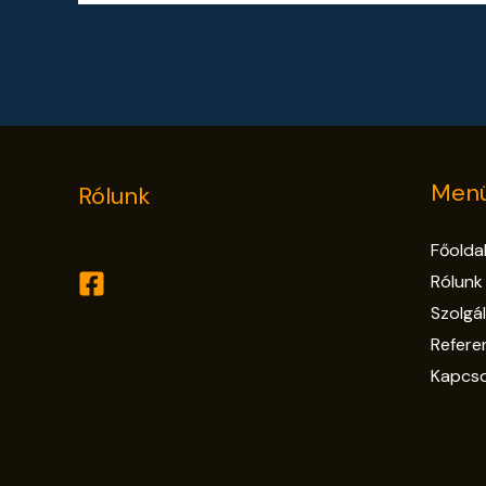
Menü
Rólunk
Főolda
Rólunk
Szolgá
Refere
Kapcso