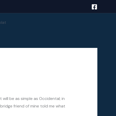
lat
will be as simple as Occidental; in
Cambridge friend of mine told me what