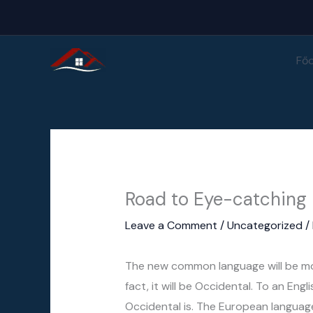
Skip
to
content
Főo
Road to Eye-catching
Leave a Comment
/
Uncategorized
/
The new common language will be more
fact, it will be Occidental. To an Engl
Occidental is. The European languag