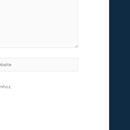
site
mhoz.