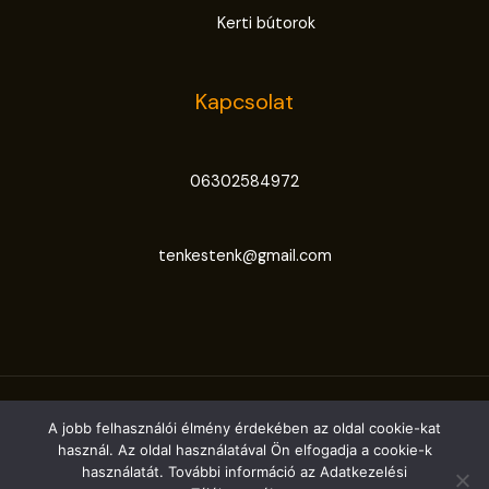
Kerti bútorok
Kapcsolat
06302584972
tenkestenk@gmail.com
© 2020 - Minden jog fenntartva. Menyhárt Dávid.
A jobb felhasználói élmény érdekében az oldal cookie-kat
wevsegit.com
használ. Az oldal használatával Ön elfogadja a cookie-k
használatát. További információ az Adatkezelési