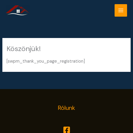
Skip
to
content
Köszönjük!
[swpm_thank_you_page_registration]
Rólunk