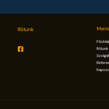
Menü
Rólunk
Főolda
Rólunk
Szolgá
Refere
Kapcso