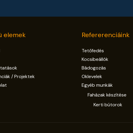
 elemek
Refererenciáink
l
Tetőfedés
Kocsibeállók
ltatások
Bádogozás
nciák / Projektek
Oklevelek
lat
Egyéb munkák
Faházak készítése
Kerti bútorok